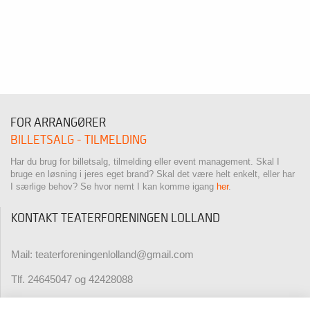
FOR ARRANGØRER
BILLETSALG - TILMELDING
Har du brug for billetsalg, tilmelding eller event management. Skal I
bruge en løsning i jeres eget brand? Skal det være helt enkelt, eller har
I særlige behov? Se hvor nemt I kan komme igang
her
.
KONTAKT TEATERFORENINGEN LOLLAND
Mail: teaterforeningenlolland@gmail.com
Tlf. 24645047 og 42428088